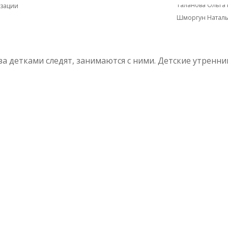
Таланова Ольга
изации
Шморгун Наталь
 за детками следят, занимаются с ними. Детские утренни