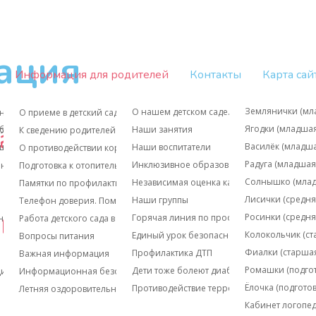
ация
Информация для родителей
Контакты
Карта сай
Бабочкина Окса
Землянички (мл
О нашем детском саде...
н
О приеме в детский сад
аши группы
Бережная Анна 
Ягодки (младшая
обследования
Наши занятия
 организацией
К сведению родителей
Бубнова Евгения
Василёк (младша
уществляющих государственный контроль
Наши воспитатели
О противодействии коррупции
Булатова Надеж
Радуга (младшая
Инклюзивное образование
ений
Подготовка к отопительному сезону 2025 - 2026 год
Жучкова Ольга 
Солнышко (млад
Независимая оценка качества образовани
Памятки по профилактике коронавируса
Иванова Марин
Лисички (средня
Наши группы
Телефон доверия. Помощь детям.
группа)
Казнина Ольга 
Росинки (cредня
Горячая линия по профилактике вирусных
ность образовательного процесса. Доступная среда
Работа детского сада в режиме свободного посещения
Киселева Юлия 
Колокольчик (ст
Единый урок безопасности
Вопросы питания
Корнеева Ларис
Фиалки (старшая
Профилактика ДТП
Важная информация
Лежачева Марин
Ромашки (подгот
Дети тоже болеют диабетом
щихся
Информационная безопасность
Очеретная Гали
Ёлочка (подгото
Противодействие терроризму и экстремиз
Летняя оздоровительная работа
Созина Анна Ми
Кабинет логопе