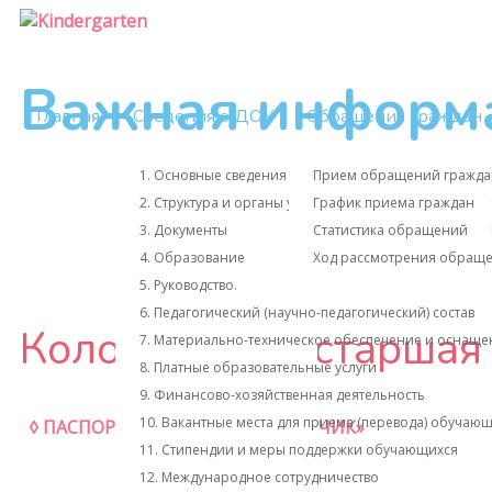
Важная информ
Главная
Сведения о ДОУ
Обращения граждан
Локальные акты
1. Основные сведения
Прием обращений гражда
Н
Отчет о результатах само
2. Структура и органы управления образовательной
График приема граждан
Предписания органов, ос
3. Документы
Статистика обращений
Прочие документы
4. Образование
Ход рассмотрения обращ
5. Руководство.
6. Педагогический (научно-педагогический) состав
Колокольчик (старшая 
7. Материально-техническое обеспечение и оснащен
8. Платные образовательные услуги
9. Финансово-хозяйственная деятельность
10. Вакантные места для приема (перевода) обучаю
◊ ПАСПОРТ ГРУППЫ «КОЛОКОЛЬЧИК»
11. Стипендии и меры поддержки обучающихся
12. Международное сотрудничество