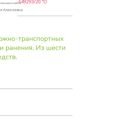
126-14-149293/20 "О
 Михайловна
я Алексеевна
рожно-транспортных
и ранения. Из шести
дств.