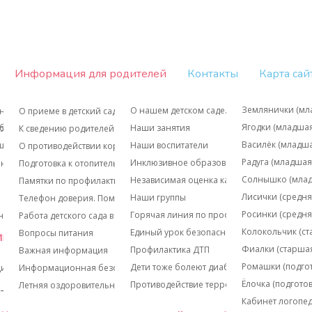
Информация для родителей
Контакты
Карта сай
Бабочкина Окса
Землянички (мл
О нашем детском саде...
н
О приеме в детский сад
Бережная Анна 
Ягодки (младшая
обследования
Наши занятия
 организацией
К сведению родителей
Бубнова Евгения
Василёк (младша
уществляющих государственный контроль
Наши воспитатели
О противодействии коррупции
Булатова Надеж
Радуга (младшая
Инклюзивное образование
ений
Подготовка к отопительному сезону 2025 - 2026 год
Жучкова Ольга 
Солнышко (млад
Независимая оценка качества образовани
Памятки по профилактике коронавируса
Иванова Марин
Лисички (средня
Наши группы
Телефон доверия. Помощь детям.
Казнина Ольга 
Росинки (cредня
Горячая линия по профилактике вирусных
ность образовательного процесса. Доступная среда
Работа детского сада в режиме свободного посещения
Киселева Юлия 
Колокольчик (ст
Единый урок безопасности
Вопросы питания
иципальной услуги
Корнеева Ларис
Фиалки (старшая
Профилактика ДТП
Важная информация
Лежачева Марин
Ромашки (подгот
Дети тоже болеют диабетом
щихся
Информационная безопасность
Очеретная Гали
Ёлочка (подгото
Противодействие терроризму и экстремиз
Летняя оздоровительная работа
-
https://worknet-info.ru/obrazovanie
Созина Анна Ми
Кабинет логопе