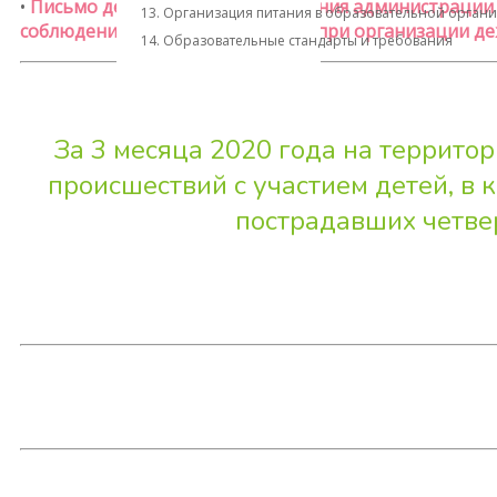
•
Письмо департамента образования администрации Кс
13. Организация питания в образовательной орган
соблюдении нормативных актов при организации дежу
14. Образовательные стандарты и требования
За 3 месяца 2020 года на террито
происшествий с участием детей, в
пострадавших четве