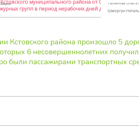
товского муниципального района от 06.04.2020 № Исх-
Таланова Ольга
изации
рных групп в период нерабочих дней до 30.04.2020"
Шморгун Наталь
рии Кстовского района произошло 5 до
 которых 6 несовершеннолетних получил
ро были пассажирами транспортных сре