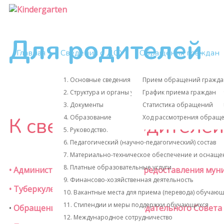
Для родителей
Главная
Сведения о ДОУ
Обращения граждан
Локальные акты
1. Основные сведения
Прием обращений гражда
Отчет о результатах само
2. Структура и органы управления образовательной
График приема граждан
Предписания органов, ос
3. Документы
Статистика обращений
Прочие документы
К сведению родителей
4. Образование
Ход рассмотрения обращ
5. Руководство.
6. Педагогический (научно-педагогический) состав
7. Материально-техническое обеспечение и оснащен
8. Платные образовательные услуги
• Административный регламент предоставления мун
9. Финансово-хозяйственная деятельность
• Туберкулез
10. Вакантные места для приема (перевода) обучаю
11. Стипендии и меры поддержки обучающихся
•
Обращение председателя Наблюдательного Совета
12. Международное сотрудничество