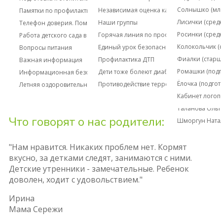
13. Организация питания в образовательной орган
Жучкова Ольг
Солнышко (мл
Независимая оценка качества образова
Памятки по профилактике коронавируса
группа)
14. Образовательные стандарты и требования
Иванова Мари
Лисички (сред
Наши группы
Телефон доверия. Помощь детям.
Казнина Ольг
Росинки (cред
Горячая линия по профилактике вирусн
Работа детского сада в режиме свободного посещения
Киселева Юли
Колокольчик (
Единый урок безопасности
Вопросы питания
◊ ПАСПОРТ ГРУППЫ «ЁЛОЧКИ»
Корнеева Лар
Фиалки (старш
Профилактика ДТП
Важная информация
Лежачева Мар
Ромашки (подг
Дети тоже болеют диабетом
Информационная безопасность
Очеретная Га
Ёлочка (подго
Противодействие терроризму и экстрем
Летняя оздоровительная работа
Созина Анна 
Кабинет логоп
Таланова Оль
Что говорят о нас родители:
Шморгун Ната
"Нам нравится. Никаких проблем нет. Кормят
вкусно, за детками следят, занимаются с ними.
Детские утренники - замечательные. Ребенок
доволен, ходит с удовольствием."
Ирина
Мама Сережи