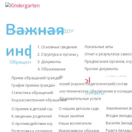
Важная
Главная
Сведения о ДОУ
информация
Локальные акты
1. Основные сведения
Отчет о результатах само
2. Структура и органы управления образовательной
Обращения граждан
Предписания органов, ос
3. Документы
Прочие документы
4. Образование
Наши группы
5. Руководство.
Прием обращений граждан
6. Педагогический (научно-педагогический) состав
График приема граждан
7. Материально-техническое обеспечение и оснащен
Информация для родителей
Контакты
Статистика обращений
8. Платные образовательные услуги
Ход рассмотрения обращений
9. Финансово-хозяйственная деятельность
Бабочкина Ок
Землянички (м
О нашем детском саде...
О приеме в детский сад
Ёлочка
10. Вакантные места для приема (перевода) обучаю
Бережная Анн
Ягодки (младш
Наши занятия
К сведению родителей
11. Стипендии и меры поддержки обучающихся
Бубнова Евген
Василёк (млад
Карта сайта
Наши воспитатели
О противодействии коррупции
(подготовительная
12. Международное сотрудничество
Булатова Над
Радуга (младш
Инклюзивное образование
Подготовка к отопительному сезону 2025 - 2026 год